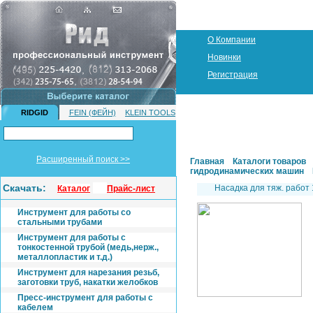
О Компании
Новинки
Регистрация
RIDGID
FEIN (ФЕЙН)
KLEIN TOOLS
Расширенный поиск >>
Главная
Каталоги товаров
гидродинамических машин
Скачать:
Насадка для тяж. работ 1
Каталог
Прайс-лист
Инструмент для работы со
стальными трубами
Инструмент для работы с
тонкостенной трубой (медь,нерж.,
металлопластик и т.д.)
Инструмент для нарезания резьб,
заготовки труб, накатки желобков
Пресс-инструмент для работы с
кабелем