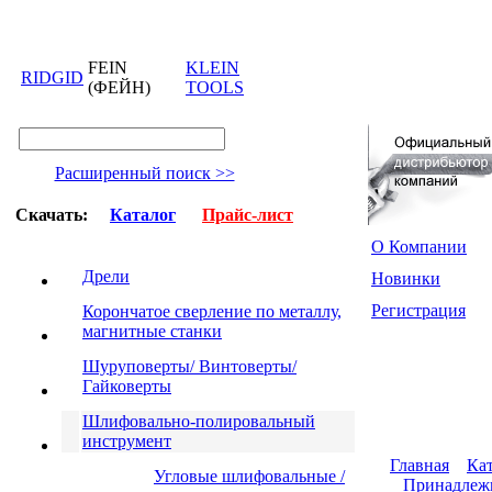
FEIN
KLEIN
RIDGID
(ФЕЙН)
TOOLS
Расширенный поиск >>
Скачать:
Каталог
Прайс-лист
О Компании
Дрели
Новинки
Регистрация
Корончатое сверление по металлу,
магнитные станки
Шуруповерты/ Винтоверты/
Гайковерты
Шлифовально-полировальный
инструмент
Главная
Кат
Угловые шлифовальные /
Принадлежн