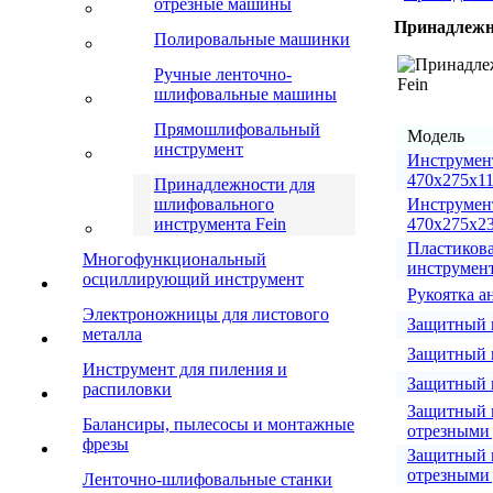
отрезные машины
Принадлежн
Полировальные машинки
Ручные ленточно-
шлифовальные машины
Прямошлифовальный
Модель
инструмент
Инструмен
470x275x1
Принадлежности для
шлифовального
Инструмен
инструмента Fein
470x275x2
Пластикова
Многофункциональный
инструмен
осциллирующий инструмент
Рукоятка 
Электроножницы для листового
Защитный 
металла
Защитный 
Инструмент для пиления и
Защитный 
распиловки
Защитный к
Балансиры, пылесосы и монтажные
отрезными
фрезы
Защитный 
отрезными
Ленточно-шлифовальные станки