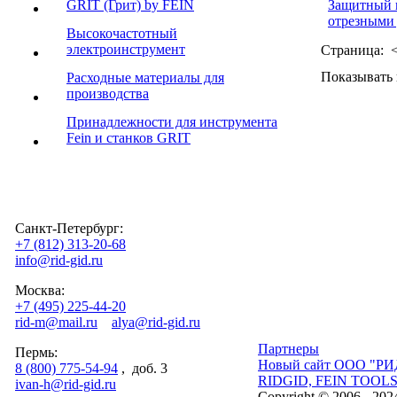
GRIT (Грит) by FEIN
Защитный 
отрезными
Высокочастотный
электроинструмент
Страница: 
Показывать
Расходные материалы для
производства
Принадлежности для инструмента
Fein и станков GRIT
Санкт-Петербург:
+7 (812) 313-20-68
info@rid-gid.ru
Москва:
+7 (495) 225-44-20
rid-m@mail.ru
alya@rid-gid.ru
Партнеры
Пермь:
Новый сайт ООО "РИ
8 (800) 775-54-94
, доб. 3
RIDGID, FEIN TOOL
ivan-h@rid-gid.ru
Copyright © 2006 - 202