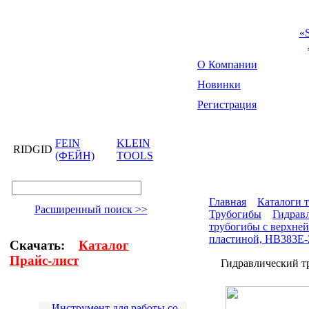
«
О Компании
Новинки
Регистрация
FEIN
KLEIN
RIDGID
(ФЕЙН)
TOOLS
Главная
Каталоги 
Расширенный поиск >>
Трубогибы
Гидравл
трубогибы с верхне
пластиной, HB383Е
Скачать:
Каталог
Прайс-лист
Гидравлический т
Инструмент для работы со