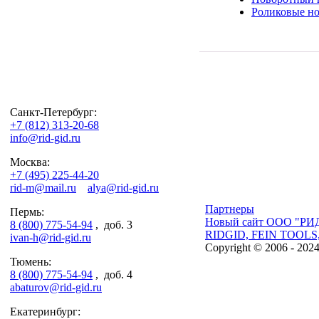
Роликовые н
Санкт-Петербург:
+7 (812) 313-20-68
info@rid-gid.ru
Москва:
+7 (495) 225-44-20
rid-m@mail.ru
alya@rid-gid.ru
Партнеры
Пермь:
Новый сайт ООО "РИ
8 (800) 775-54-94
, доб. 3
RIDGID, FEIN TOOLS
ivan-h@rid-gid.ru
Copyright © 2006 - 202
Тюмень:
8 (800) 775-54-94
, доб. 4
abaturov@rid-gid.ru
Екатеринбург: