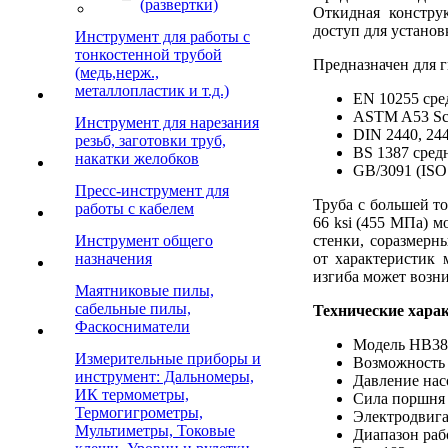
(развертки)
Откидная констру
доступ для установ
Инструмент для работы с
тонкостенной трубой
Предназначен для 
(медь,нерж.,
металлопластик и т.д.)
EN 10255 сре
ASTM A53 Sch
Инструмент для нарезания
DIN 2440, 24
резьб, заготовки труб,
BS 1387 сред
накатки желобков
GB/3091 (ISO
Пресс-инструмент для
Труба с большей т
работы с кабелем
66 ksi (455 MПa) 
Инструмент общего
стенки, соразмерн
назначения
от характеристик 
изгиба может возн
Маятниковые пилы,
сабельные пилы,
Технические хара
Фаскосниматели
Модель HB38
Измерительные приборы и
Возможность 
инструмент: Дальномеры,
Давление нас
ИК термометры,
Сила поршня
Термогигрометры,
Электродвига
Мультиметры, Токовые
Диапазон раб