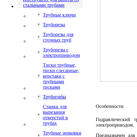
стальными трубами
Трубные ключи
Труборезы
Труборезы для
сточных труб
Труборезы с
электроприводом
Тиски трубные,
тиски слесарные,
верстаки с
трубными
тисками
Трубогибы
Особенности
Станки для
вырезания
отверстий в
Гидравлический 
трубах
электроприводом.
Трубные зенковки
Предназначен для