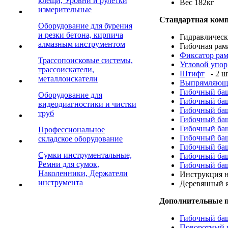
клещи, Уровни и рулетки
Вес 182кг
измерительные
Стандартная комп
Оборудование для бурения
и резки бетона, кирпича
Гидравлическ
алмазным инструментом
Гибочная рам
Фиксатор ра
Трассопоисковые системы,
Угловой упор
трассоискатели,
Штифт
- 2 ш
металлоискатели
Выпрямляющ
Гибочный баш
Оборудование для
Гибочный баш
видеодиагностики и чистки
Гибочный баш
труб
Гибочный ба
Гибочный баш
Профессиональное
Гибочный баш
складское оборудование
Гибочный ба
Cумки инструментальные,
Гибочный баш
Ремни для сумок,
Гибочный ба
Наколенники, Держатели
Инструкция н
инструмента
Деревянный 
Дополнительные 
Гибочный баш
Поворотный 