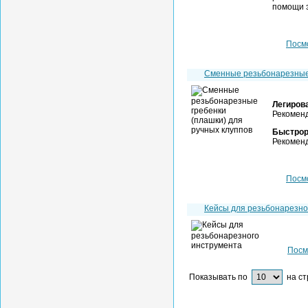
помощи э
Посм
Сменные резьбонарезные
Легиров
Рекоменд
Быстрор
Рекоменд
Посм
Кейсы для резьбонарез
Посм
Показывать по
на ст