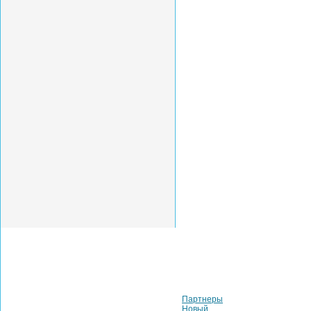
Санкт-Петербург:
+7 (812) 313-20-68
info@rid-gid.ru
Москва:
Партнеры
+7 (495) 225-44-20
Новый