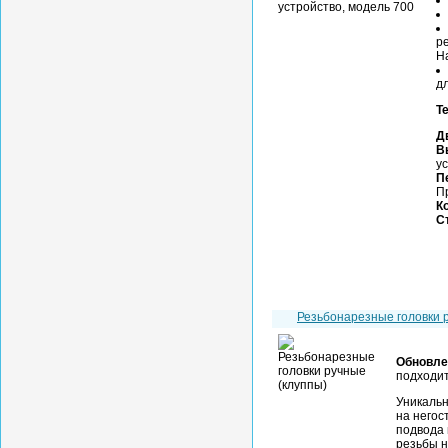
р
На
дл
Т
Д
В
у
П
П
К
С
Резьбонарезные головки
Обновле
подходит
Уникальн
на негос
подвода 
резьбы н