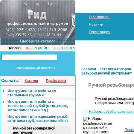
О Компании
Новинки
Регистрация
RIDGID
FEIN (ФЕЙН)
KLEIN TOOLS
Расширенный поиск >>
Главная
Каталоги товаров
резьбонарезной инструмент
Скачать:
Каталог
Прайс-лист
Ручной резьбонар
Инструмент для работы со
стальными трубами
Ручной резьбонарезно
Инструмент для работы с
трещетками или элект
тонкостенной трубой (медь,нерж.,
металлопластик и т.д.)
Наборы резьбонарезные 
Инструмент для нарезания резьб,
заготовки труб, накатки желобков
Ручной резьбонарезной
Посм
инструмент