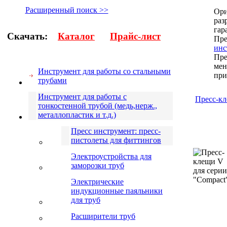
Расширенный поиск >>
Ор
раз
гар
Скачать:
Каталог
Прайс-лист
Пре
инс
Пре
мен
Инструмент для работы со стальными
при
трубами
Инструмент для работы с
Пресс-к
тонкостенной трубой (медь,нерж.,
металлопластик и т.д.)
Пресс инструмент: пресс-
пистолеты для фиттингов
Электроустройства для
заморозки труб
Электрические
индукционные паяльники
для труб
Расширители труб