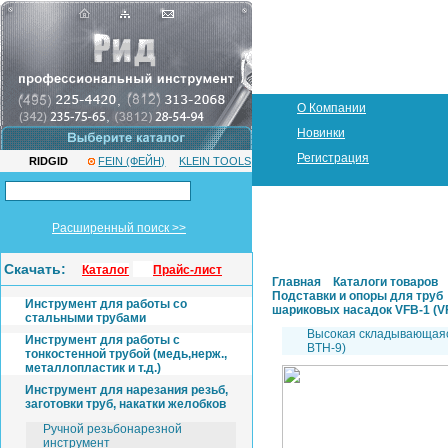
О Компании
Новинки
Регистрация
RIDGID
FEIN (ФЕЙН)
KLEIN TOOLS
Расширенный поиск >>
Скачать:
Каталог
Прайс-лист
Главная
Каталоги товаров
Подставки и опоры для труб
Инструмент для работы со
шариковых насадок VFB-1 (VF
стальными трубами
Высокая складывающаяся
Инструмент для работы с
BTH-9)
тонкостенной трубой (медь,нерж.,
металлопластик и т.д.)
Инструмент для нарезания резьб,
заготовки труб, накатки желобков
Ручной резьбонарезной
инструмент