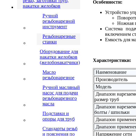
резьб, заготовки труб,
Особенности:
накатки желобков
Устройство уп
Ручной
Поворотн
резьбонарезной
Ножная п
инструмент
Система пода
включением ст
Резьбонарезные
Емкость для ма
станки
Оборудование для
накатки желобков
Характеристики:
(желобонакатчики)
Масло
Наименование
резьбонарезное
Производитель
Модель
Ручной масляный
насос для подачи
Диапазон нарезаем
резьбонарезного
размер труб
масла
Диапазон нарезаем
болты / шпильки
Подставки и
опоры для труб
Диапазон применен
Диапазон применен
Стандарты резьб
и пояснения по
Напряжение сети