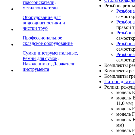
Столы складны
трассоискатели,
Резьбонарезны
металлоискатели
Резьбо
самооткр
Оборудование для
Резьбона
видеодиагностики и
правой т
чистки труб
Резьбон
Профессиональное
самоотк
складское оборудование
Резьбо
самоотк
Cумки инструментальные,
Резьбон
Ремни для сумок,
самоотк
Наколенники, Держатели
Комплекты рез
инструмента
Комплекты рез
Комплекты гре
Патрон для из
Ролики режущи
модель E
модель E
11,0 мм)
модель F
модель F
модель F
мм)
модель F