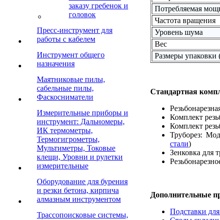
заказу гребенок и
Потребляемая мощ
головок
Частота вращения
Пресс-инструмент для
Уровень шума
работы с кабелем
Вес
Инструмент общего
Размеры упаковки
назначения
Маятниковые пилы,
сабельные пилы,
Стандартная комп
Фаскосниматели
Резьбонарезна
Измерительные приборы и
Комплект резь
инструмент: Дальномеры,
Комплект резь
ИК термометры,
Труборез: Мо
Термогигрометры,
стали
)
Мультиметры, Токовые
Зенковка для 
клещи, Уровни и рулетки
Резьбонарезно
измерительные
Оборудование для бурения
и резки бетона, кирпича
Дополнительные п
алмазным инструментом
Подставки для
Трассопоисковые системы,