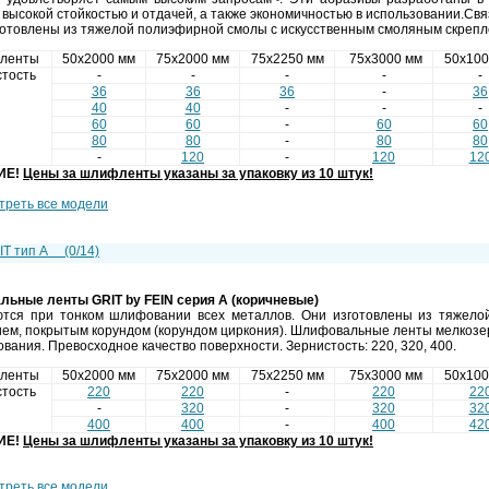
высокой стойкостью и отдачей, а также экономичностью в использовании.Cвяз
готовлены из тяжелой полиэфирной смолы с искусственным смоляным скрепл
 ленты
50х2000 мм
75х2000 мм
75х2250 мм
75х3000 мм
50х100
тость
-
-
-
-
-
36
36
36
-
36
40
40
-
-
-
60
60
-
60
60
80
80
-
80
80
-
120
-
120
12
ИЕ!
Цены за шлифленты указаны за упаковку из 10 штук!
треть все модели
RIT тип A
(0/14)
льные ленты
GRIT by FEIN
серия А (коричневые)
тся при тонком шлифовании всех металлов. Они изготовлены из тяжело
ем, покрытым корундом (корундом циркония). Шлифовальные ленты мелкозе
ания. Превосходное качество поверхности. Зернистость: 220, 320, 400.
 ленты
50х2000 мм
75х2000 мм
75х2250 мм
75х3000 мм
50х100
тость
220
220
-
220
22
-
320
-
320
32
400
400
-
400
42
ИЕ!
Цены за шлифленты указаны за упаковку из 10 штук!
треть все модели