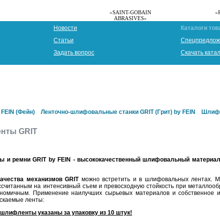
«SAINT-GOBAIN
«
ABRASIVES»
Новости
Каталоги тов
Статьи
Спецпредлож
Задать вопрос
Скачать ката
FEIN (Фейн)
Ленточно-шлифовальные станки GRIT (Грит) by FEIN
Шлифо
нты GRIT
 и ремни GRIT by FEIN - высококачественный шлифовальный материал
качества механизмов GRIT
можно встретить и в шлифовальных лентах. 
ссчитанным на интенсивный съем и превосходную стойкость при металлооб
номичным. Применение наилучших сырьевых материалов и собственное и
ускаемые ленты:
 шлифленты указаны за упаковку из 10 штук!