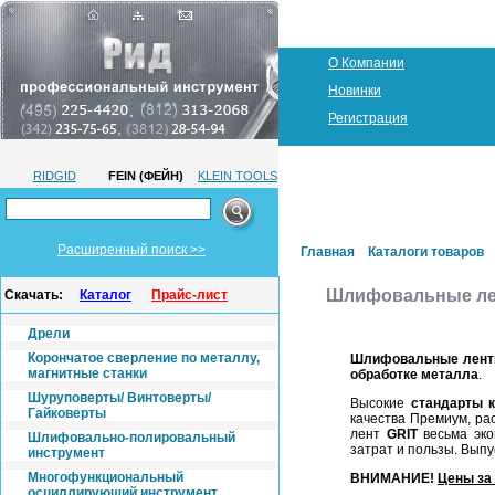
О Компании
Новинки
Регистрация
RIDGID
FEIN (ФЕЙН)
KLEIN TOOLS
Расширенный поиск >>
Главная
Каталоги товаров
Шлифовальные ле
Скачать:
Каталог
Прайс-лист
Дрели
Корончатое сверление по металлу,
Шлифовальные ленты
магнитные станки
обработке металла
.
Шуруповерты/ Винтоверты/
Высокие
стандарты 
Гайковерты
качества Премиум, ра
лент
GRIT
весьма эко
Шлифовально-полировальный
затрат и пользы. Вып
инструмент
Многофункциональный
ВНИМАНИЕ!
Цены за
осциллирующий инструмент