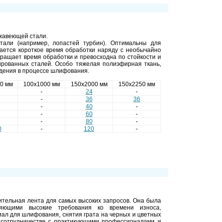
ржавеющей стали.
али (например, лопастей турбин). Оптимальны для
гается короткое время обработки наряду с необычайно
ращает время обработки и превосходна по стойкости и
ированных сталей. Особо тяжелая полиэфирная ткань,
ждения в процессе шлифования.
0 мм
100х1000 мм
150х2000 мм
150х2250 мм
-
24
-
-
36
36
-
40
-
-
60
-
-
80
-
0
-
120
-
ительная лента для самых высоких запросов. Она была
ляющими высокие требования ко времени износа,
ал для шлифования, снятия грата на черных и цветных
 сотрудничестве с практикующими профессионалами и