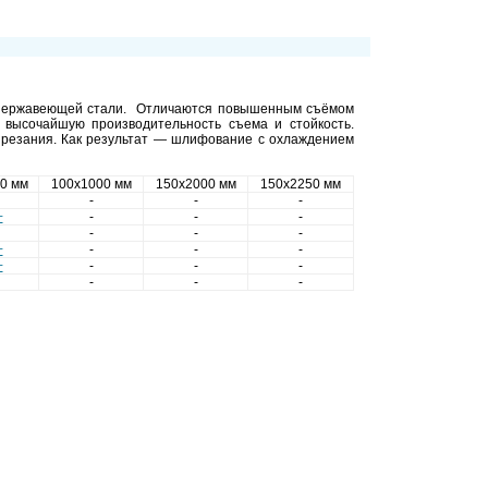
и нержавеющей стали. Отличаются повышенным съёмом
 высочайшую производительность съема и стойкость.
е резания. Как результат — шлифование с охлаждением
0 мм
100х1000 мм
150х2000 мм
150х2250 мм
-
-
-
+
-
-
-
-
-
-
+
-
-
-
+
-
-
-
-
-
-