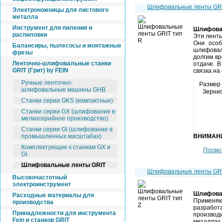
Шлифовальные ленты G
Электроножницы для листового
металла
Инструмент для пиления и
Шлифова
распиловки
Эти ленты
Они особ
Балансиры, пылесосы и монтажные
шлифовал
фрезы
долгим вр
Ленточно-шлифовальные станки
отдаче. 
GRIT (Грит) by FEIN
связка на
Ручные ленточно-
Размер
шлифовальные машины GHB
Зернис
Станки серии GKS (компактные)
Станки серии GX (шлифование в
мелкосерийное производство)
Станки серии GI (шлифование в
промышленных масштабах)
ВНИМАН
Комплектующие к станкам GX и
Посмо
GI
Шлифовальные ленты GRIT
Шлифовальные ленты G
Высокочастотный
электроинструмент
Шлифова
Расходные материалы для
Применяют
производства
разрабо
Принадлежности для инструмента
производи
Fein и станков GRIT
металлах