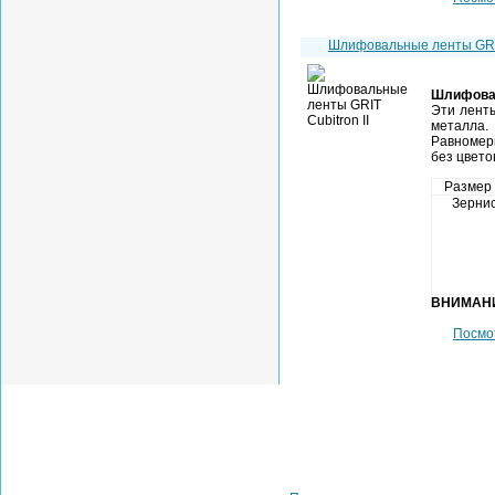
Шлифовальные ленты GRI
Шлифова
Эти лент
металла.
Равномер
без цвето
Размер
Зернис
ВНИМАН
Посмо
Санкт-Петербург:
+7 (812) 313-20-68
info@rid-gid.ru
Москва: