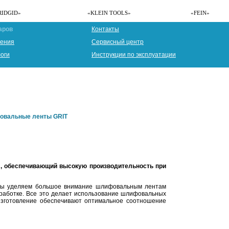
RIDGID»
«KLEIN TOOLS»
«FEIN»
аров
Контакты
ения
Сервисный центр
логи
Инструкции по эксплуатации
вальные ленты GRIT
, обеспечивающий высокую производительность при
Мы уделяем большое внимание шлифовальным лентам
работке. Все это делает использование шлифовальных
зготовление обеспечивают оптимальное соотношение