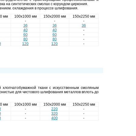
ка на синтетических смолах с корундом циркония.
ением. охлаждения в процессе шлифования.
0 мм
100х1000 мм
150х2000 мм
150х2250 мм
-
-
-
36
36
36
40
40
-
60
60
-
80
80
-
0
120
120
-
й хлопчатобумажной ткани с искусственным смоляным
рнистые для чистового шлифования металлов вплоть до
0 мм
100х1000 мм
150х2000 мм
150х2250 мм
0
-
220
-
0
-
320
-
0
-
400
-