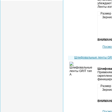
убеждают 
Ленты из
Размер
Зернис
ВНИМАН
Посмо
Шлифовальные ленты G
Шлифова
Применяю
скреплени
финиширов
Размер
Зернис
ВНИМАН
Посмо