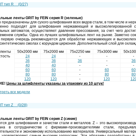
RIT тип R
(0/27)
льные ленты
GRIT by FEIN
серия R (зеленые)
 предназначены для сухого шлифования всех видов стали, в том числе и не
енно подходят для шлифования нержавеющей и высоколегированной ст
ьных автоматов, осуществляют давление прессования, за счет чего дости
еменем службы. Одна из лучших шлифовальных лент на рынке. Заметно сок
В первую очередь рекомендуется для обработки нержавеющих и высоколег
 синтетических смолах с корундом циркония. Дополнительный слой для охла
 ленты
50х2000 мм
75х2000 мм
75х2250 мм
75х3000 мм
50х100
тость
24
24
-
-
-
36
36
36
-
36
40
40
-
-
-
60
60
-
60
60
80
80
-
80
80
120
120
-
120
12
ИЕ!
Цены за шлифленты указаны за упаковку из 10 штук!
треть все модели
RIT тип Z
(0/28)
льные ленты
GRIT by FEIN
серия Z (синие)
ся для шлифования и зачистки стали и металлов. Z – это высокопроизвод
тана в сотрудничестве с фирмами-производителями стали, предъяв
тельности и экономному использованию материалов. Универсальный матери
, удовлетворяет самым высоким запросам<. Эти абразивы разработаны в