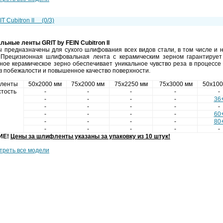
T Cubitron II
(0/3)
льные ленты
GRIT by FEIN Cubitron II
ы предназначены для сухого шлифования всех видов стали, в том числе 
 Прецизионная шлифовальная лента с керамическим зерном гарантирует
ное керамическое зерно обеспечивает уникальное чувство реза в процесс
в побежалости и повышенное качество поверхности.
 ленты
50х2000 мм
75х2000 мм
75х2250 мм
75х3000 мм
50х100
тость
-
-
-
-
-
-
-
-
-
36
-
-
-
-
-
-
-
-
-
60
-
-
-
-
80
-
-
-
-
-
ИЕ!
Цены за шлифленты указаны за упаковку из 10 штук!
треть все модели